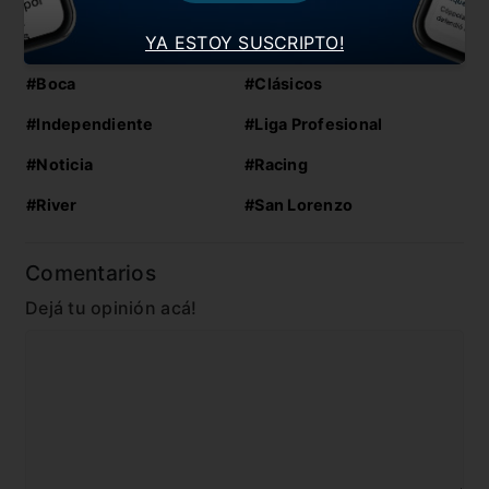
YA ESTOY SUSCRIPTO!
En esta nota:
#Boca
#Clásicos
#Independiente
#Liga Profesional
#Noticia
#Racing
#River
#San Lorenzo
Comentarios
Dejá tu opinión acá!