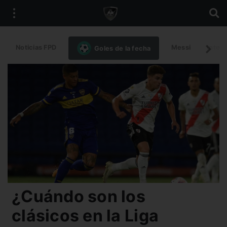
Noticias FPD
Messi
Intern
Goles de la fecha
¿Cuándo son los
clásicos en la Liga