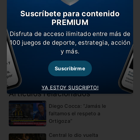
Nombre
Suscríbete para contenido
PREMIUM
Disfruta de acceso ilimitado entre más de
Correo electrónico
100 juegos de deporte, estrategia, acción
y más.
Suscribirme
YA ESTOY SUSCRIPTO!
Artículos relacionados
Diego Cocca: “Jamás le
faltamos el respeto a
Ortigoza”
Central lo dio vuelta