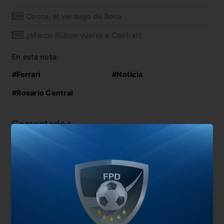
Cocca, el verdugo de Boca
¿Marco Rúben vuelve a Central?
En esta nota:
#Ferrari
#Noticia
#Rosario Central
Comentarios
Dejá tu opinión acá!