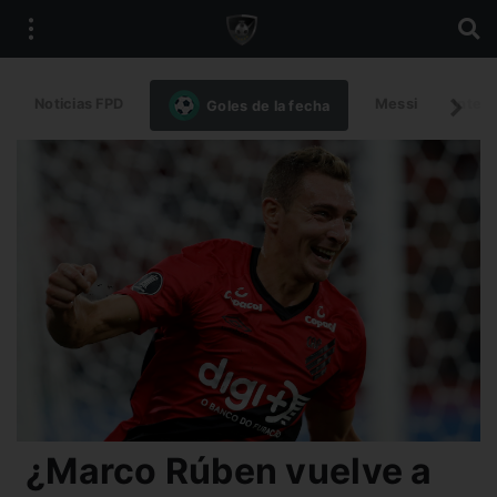
Noticias FPD
Messi
Intern
Goles de la fecha
¿Marco Rúben vuelve a