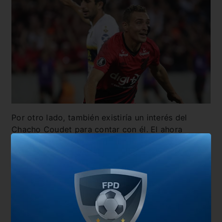
Por otro lado, también existiría un interés del
Chacho Coudet para contar con él. El ahora
entrenador de Racing desembarcaría en el
Inter de
Porto Alegre
a partir del 2020 y tendría en los
planes al centrodelantero.
También te puede interesar
Central lo dio vuelta sobre el final y le amargó el
debut a Damonte