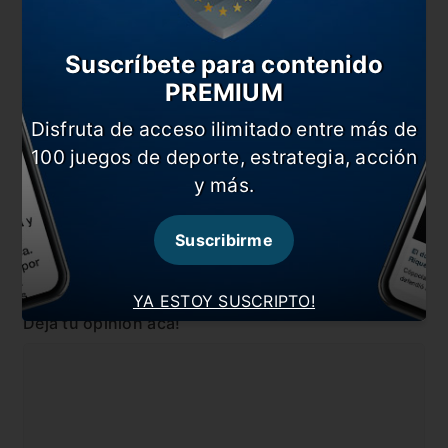
Cocca, el verdugo de Boca
¡Clima caldeado! Cocca explotó por la venta de
Suscríbete para contenido
Lovera
PREMIUM
El Fideo expresó sus ganas de volver a Central
Disfruta de acceso ilimitado entre más de
100 juegos de deporte, estrategia, acción
En esta nota:
y más.
#Marco Ruben
#Noticia
#Rosario Central
Suscribirme
Comentarios
YA ESTOY SUSCRIPTO!
Dejá tu opinión acá!