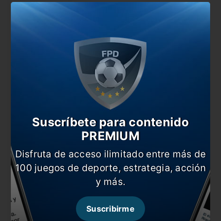
venga a
préstamo, con
opción de
compra”,
explicó.
Por otra
parte, Blanco
confirmó que
le interesan
Marcelo
Suscríbete para contenido
Herrera y
PREMIUM
Héctor Fértoli,
Disfruta de acceso ilimitado entre más de
de San
Lorenzo, y
100 juegos de deporte, estrategia, acción
que ya tuvo
y más.
contactos con
Marcelo
Suscribirme
Tinelli,