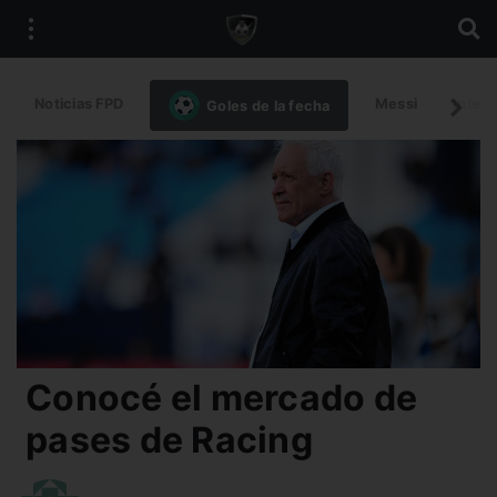
Noticias FPD
Messi
Intern
Goles de la fecha
Conocé el mercado de
pases de Racing