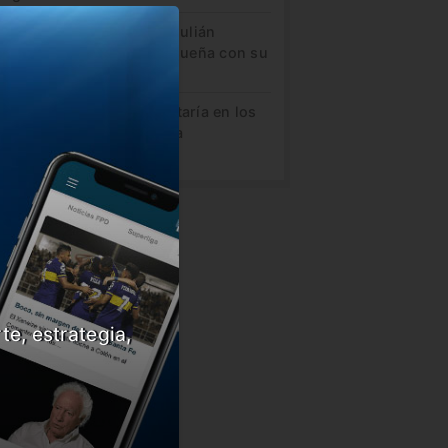
guiño de Lamine Yamal a Julián
arez mientras Barcelona sueña con su
aje
VAR semiautomático debutaría en los
avos de la Copa Argentina
te, estrategia,