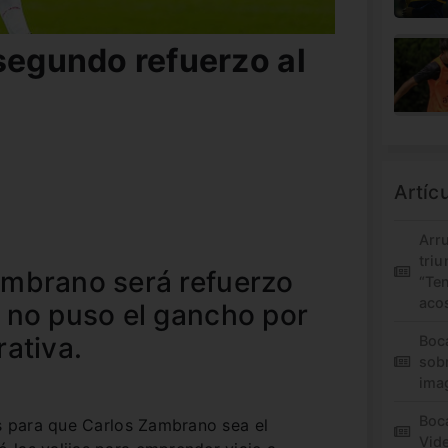
segundo refuerzo al
Artíc
Arr
triu
ambrano será refuerzo
“Te
aco
 no puso el gancho por
rativa.
Boc
sob
ima
Boca
es para que Carlos Zambrano sea el
Vid