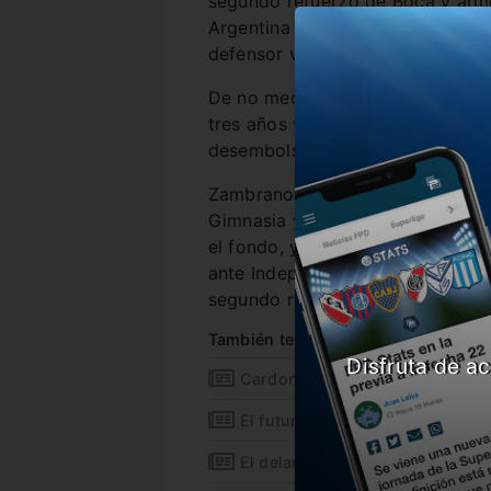
segundo refuerzo de Boca y armó
Argentina y se sume al plantel 
defensor viene de jugar en el Di
De no mediar inconvenientes, el
tres años y la dirigencia encab
desembolsaría 1,5 millones de dó
Zambrano recalará a Boca para su
Gimnasia y el DT del club de la 
el fondo, ya que sólo tiene a Car
ante Independiente), a Lisandro 
segundo refuerzo del Xeneize?
También te puede interesar
Disfruta de ac
Cardona tiene nuevo club
El futuro de Paolo Guerrero
El delantero que podría perder