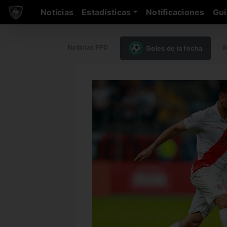
Noticias
Estadísticas
Notificaciones
Gui
Noticias FPD
M
Goles de la fecha