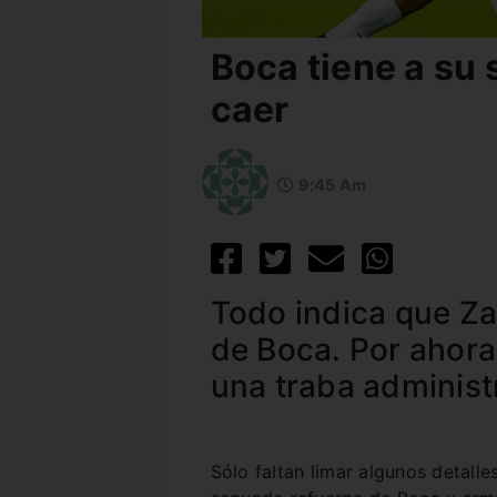
Boca tiene a su 
caer
9:45 Am
Todo indica que Z
de Boca. Por ahora
una traba administ
Sólo faltan limar algunos detall