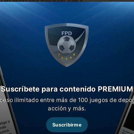
 las valijas para emprender viaje a
encabezado por Miguel Ángel Russo. El
El 
namo de Kiev de Ucrania.
Álv
fich
 zaguero peruano firmaría un contrato por
ezada por Jorge Amor Ameal
El 
oct
lares por la ficha del jugador de 30 años.
plir la reciente partida de Paolo Goltz a
Ribera celebra el recambio que tendrá en
los Izquierdoz (suspendido por la roja
López y Junior Alonso. ¿Te gusta el
Suscríbete para contenido PREMIUM
ceso ilimitado entre más de 100 juegos de depor
acción y más.
Suscribirme
 Boca