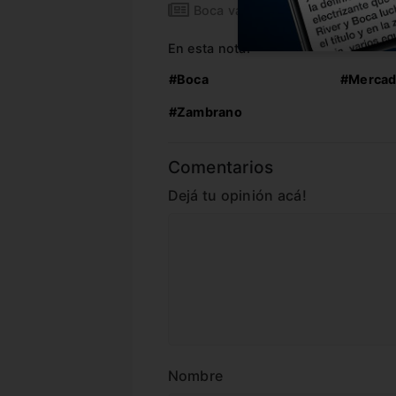
Boca va por el nuevo Nández
En esta nota:
#Boca
#Mercad
#Zambrano
Comentarios
Dejá tu opinión acá!
Nombre