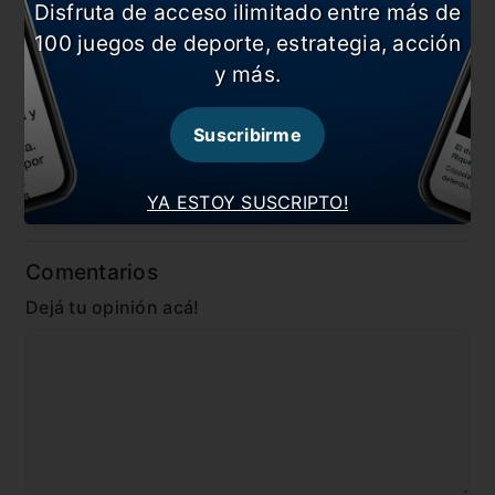
Disfruta de acceso ilimitado entre más de
100 juegos de deporte, estrategia, acción
En esta nota:
y más.
#Argentina
#Copa America
#Internacional
#Messi
Suscribirme
#Noticia
#Tabárez
YA ESTOY SUSCRIPTO!
#Uruguay
Comentarios
Dejá tu opinión acá!