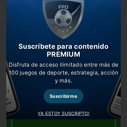
LUCAS
GONZALO
ROBERT
MILTON
MARTINEZ
MONTIEL
ROJAS
CASCO
QUARTA
Suscríbete para contenido
PREMIUM
Disfruta de acceso ilimitado entre más de
100 juegos de deporte, estrategia, acción
y más.
Suscribirme
YA ESTOY SUSCRIPTO!