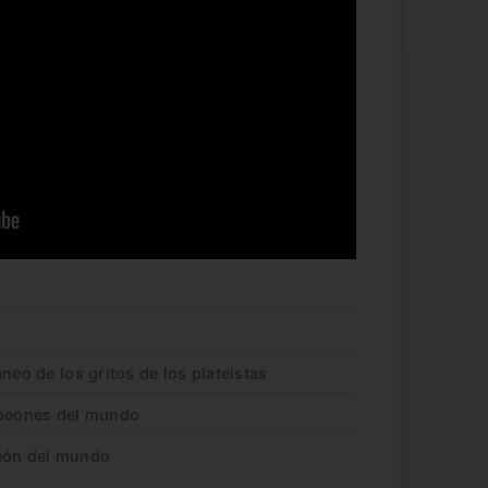
neo de los gritos de los plateistas
mpeones del mundo
peón del mundo