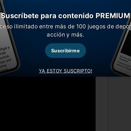
l y oro fue el Pato Abbondanzieri. El uno
Suscríbete para contenido PREMIUM
Costacurta), mientras que Seedorf tiró la
ceso ilimitado entre más de 100 juegos de depor
acción y más.
onvirtió Schiavi, luego falló Battaglia,
ente, Cascini clavó el tanto que decretó
Suscribirme
timo para un equipo argentino.
YA ESTOY SUSCRIPTO!