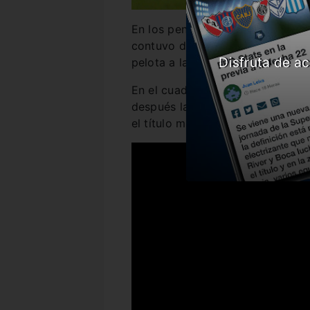
En los penales, el gran héroe azu
contuvo dos disparos (a Pirlo y 
Disfruta de ac
pelota a las nubes.
En el cuadro argentino, primero c
después la metió Donnet y finalm
el título mundial de Boca y el úl