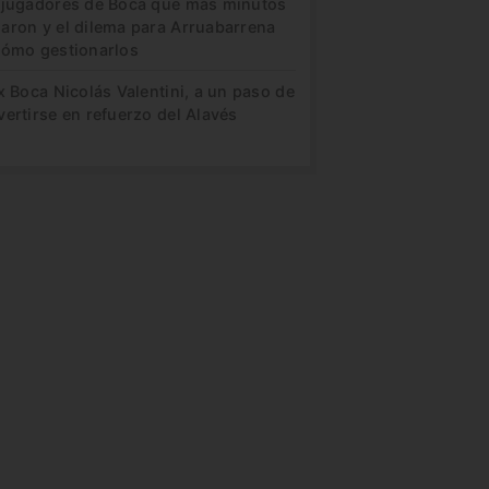
 jugadores de Boca que más minutos
aron y el dilema para Arruabarrena
cómo gestionarlos
x Boca Nicolás Valentini, a un paso de
ertirse en refuerzo del Alavés