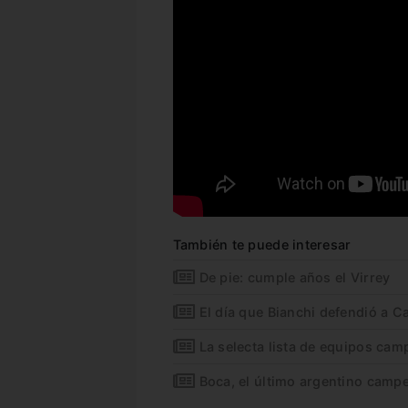
También te puede interesar
De pie: cumple años el Virrey
El día que Bianchi defendió a Ca
La selecta lista de equipos ca
Boca, el último argentino cam