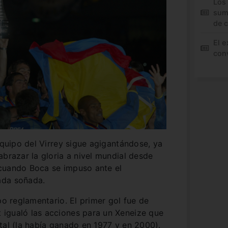
Los
sum
de 
El e
conv
equipo del Virrey sigue agigantándose, ya
abrazar la gloria a nivel mundial desde
cuando Boca se impuso ante el
ada soñada.
po reglamentario. El primer gol fue de
igualó las acciones para un Xeneize que
tal (la había ganado en 1977 y en 2000).