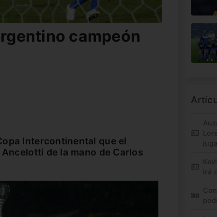
 argentino campeón
Artíc
Auz
Lor
opa Intercontinental que el
jug
 Ancelotti de la mano de Carlos
Kev
irá 
Con
pod