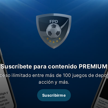
rco, línea de tres formada por Zambrano,
 estará
Capaldo, Almendra, Varela y
ona
, con una doble punta de
Tevez y Villa
la clasificación a Boca.
Suscríbete para contenido PREMIUM
ceso ilimitado entre más de 100 juegos de depor
acción y más.
Suscribirme