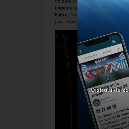
de esta noche.
Andrada ira al a
López e Izquierdoz.
En el medio
Fabra.
Más adelantado ira
Card
para marcar los goles que le den 
Disfruta de ac