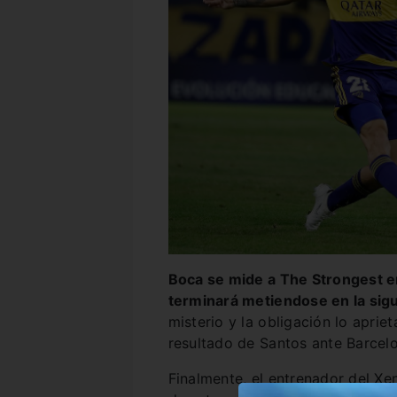
Boca se mide a The Strongest e
terminará metiendose en la sigu
misterio y la obligación lo apri
resultado de Santos ante Barcel
Finalmente, el entrenador del Xe