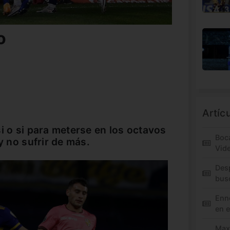
o
Artíc
i o si para meterse en los octavos
Boca
y no sufrir de más.
Vid
Des
bus
Enne
en e
Maxi