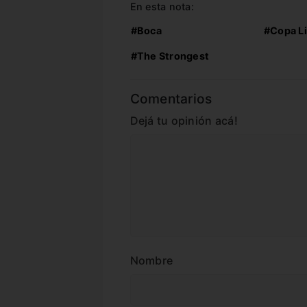
En esta nota:
#Boca
#Copa L
#The Strongest
Comentarios
Dejá tu opinión acá!
Nombre