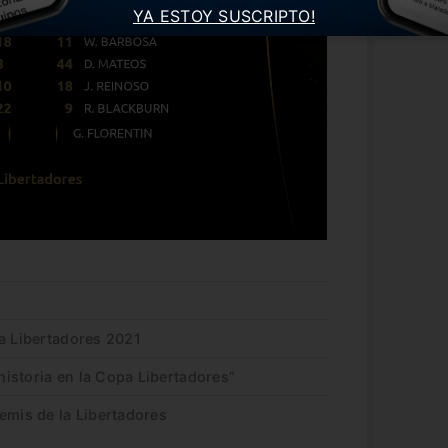
YA ESTOY SUSCRIPTO!
pa Libertadores 2021
istoria en la Copa Libertadores”
emis de la Libertadores