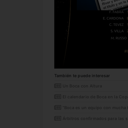
También te puede interesar
Un Boca con Altura
El calendario de Boca en la Co
“Boca es un equipo con mucha h
Árbitros confirmados para las s