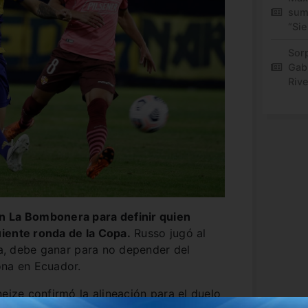
sum
“Sie
Sor
Gabr
Rive
n La Bombonera para definir quien
iente ronda de la Copa.
Russo jugó al
eta, debe ganar para no depender del
ona en Ecuador.
neize confirmó la alineación para el duelo