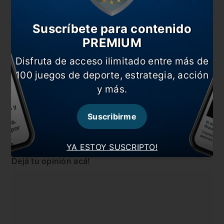
“Boca es un equipo con mucha historia en la Copa
Libertadores”
Suscríbete para contenido
“Salió el Boca que queremos todos”
PREMIUM
“No me grites así”
Disfruta de acceso ilimitado entre más de
100 juegos de deporte, estrategia, acción
En esta nota:
y más.
#Boca
#Copa Libertadores
#Noticia
#The Strongest
Suscribirme
Comentarios
YA ESTOY SUSCRIPTO!
Dejá tu opinión acá!