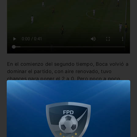
En el comienzo del segundo tiempo, Boca volvió a
dominar el partido, con aire renovado, tuvo
chances para poner el 2 a 0. Pero poco a poco,
los jugadores Xeneizes volvieron a sentir la altura,
y cedieron la pelota.
Pero los locales no supieron
cómo entrarle al cerrojo defensivo del equipo de
Russo que se llevó los tres puntos.
También te puede interesar
Russo analizó la previa del partido ante Santos