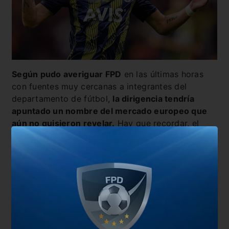
Según pudo averiguar FPD
en las últimas horas
con fuentes muy cercanas a integrantes del
departamento de fútbol,
la dirigencia tendría
apuntado un nombre del mercado europeo que
aún no quisieron revelar.
Hay que recordar, el
fuerte interés que tenía Riquelme por el chileno
Mauricio Isla.