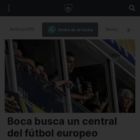
Noticias FPD
Messi
Intern
Goles de la fecha
Boca busca un central
del fútbol europeo