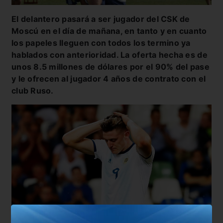
El delantero pasará a ser jugador del CSK de
Moscú en el día de mañana, en tanto y en cuanto
los papeles lleguen con todos los termino ya
hablados con anterioridad. La oferta hecha es de
unos 8.5 millones de dólares por el 90% del pase
y le ofrecen al jugador 4 años de contrato con el
club Ruso.