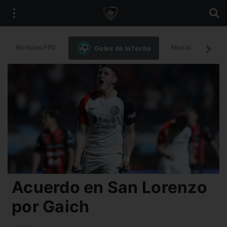
Noticias FPD
Messi
Intern
Goles de la fecha
Acuerdo en San Lorenzo
por Gaich