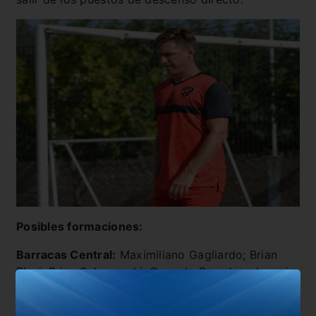
Posibles formaciones:
Barracas Central:
Maximiliano Gagliardo; Brian
Blasi, Brian Salvareschi, Gonzalo Paz, Juan Ignacio
Díaz; Facundo Mater, Iván Tapia, Carlos Arce, Brian
Calderara; Neri Bandiera y Bruno Sepúlveda.
DT: