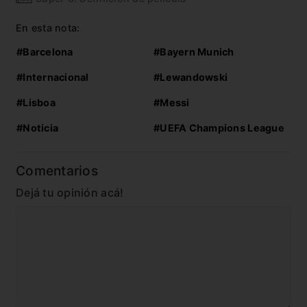
En esta nota:
#Barcelona
#Bayern Munich
#Internacional
#Lewandowski
#Lisboa
#Messi
#Noticia
#UEFA Champions League
Comentarios
Dejá tu opinión acá!