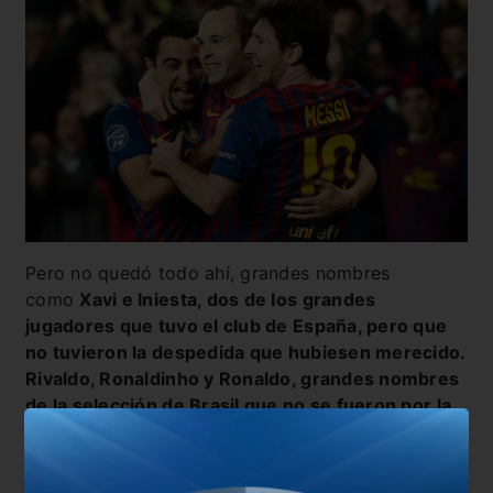
Pero no quedó todo ahí, grandes nombres
como
Xavi e Iniesta, dos de los grandes
jugadores que tuvo el club de España, pero que
no tuvieron la despedida que hubiesen merecido.
Rivaldo, Ronaldinho y Ronaldo, grandes nombres
de la selección de Brasil que no se fueron por la
puerta grande.