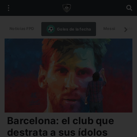
Noticias FPD
Messi
Intern
Goles de la fecha
Barcelona: el club que
destrata a sus ídolos