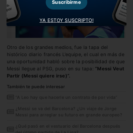
Suscribirme
YA ESTOY SUSCRIPTO!
Otro de los grandes medios, fue la tapa del
histórico diario francés L’equipe, el cual en más de
una oportunidad habló sobre la posibilidad de que
Messi llegue al PSG, puso en su tapa:
“Messi Veut
Partir (Messi quiere irse)”.
También te puede interesar
“A Leo hay que hacerle un contrato de por vida”
¿Messi se va del Barcelona? ¿Un viaje de Jorge
Messi para arreglar su futuro en grande europeo?
¿Qué pasó en el vestuario del Barcelona después
del último partido de La Liga?