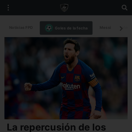
Noticias FPD
Messi
Intern
Goles de la fecha
La repercusión de los