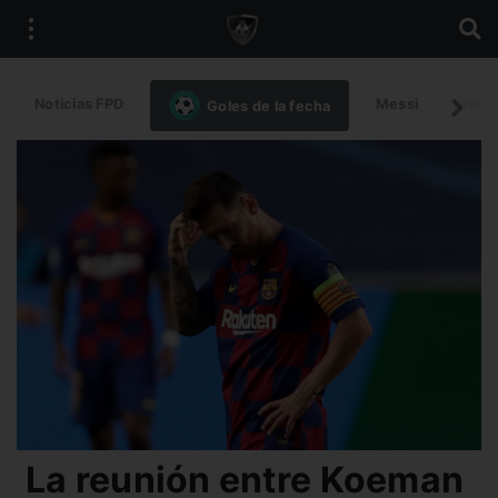
Noticias FPD
Messi
Intern
Goles de la fecha
La reunión entre Koeman