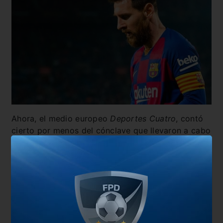
Ahora, el medio europeo
Deportes Cuatro
, contó
cierto por menos del cónclave que llevaron a cabo
el DT con el delantero, y
se afirma que hubo una
frase que enojó al argentino
.
El holandés dijo que
“iba a ser inflexible, que llegaba con sus
condiciones y que la prioridad será el equipo”.