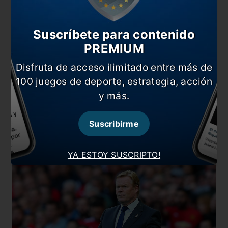
Suscríbete para contenido
PREMIUM
Disfruta de acceso ilimitado entre más de
100 juegos de deporte, estrategia, acción
y más.
A su vez, afirma que el entrenador le
“advirtió que
se acabó la autogestión en el vestuario”
, ya que
la intención era
“terminar con algunos hábitos de
Suscribirme
la plantilla”
. El medio, asegura que
“la reunión
terminó con Messi descontento y sorprendido”.
YA ESTOY SUSCRIPTO!