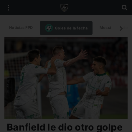
Noticias FPD
Messi
Intern
Goles de la fecha
Banfield le dio otro golpe