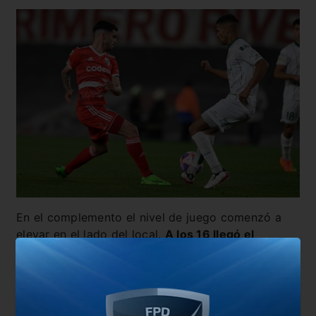
En el complemento el nivel de juego comenzó a
elevar en el lado del local.
A los 16 llegó el
empate de la mano de Borja.
Parecía que iba a
ocurrir la remontada, pero dos minutos después,
Palacios aprovechó un lateral para volver a
ponerse en ventaja.
El Taladro se terminó