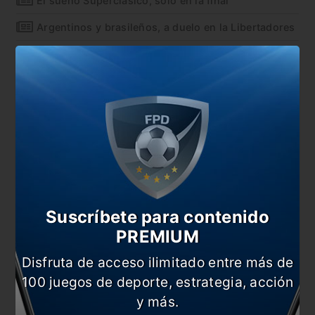
El sueño Superclásico, sólo en la final
Argentinos y brasileños, a duelo en la Libertadores
Semana clave en la Copa Libertadores
En esta nota:
#Boca
#Conmebol
#Copa Libertadores
#Gremio
#Inter
#Noticia
#Palmeiras
#Racing
Suscríbete para contenido
#River
PREMIUM
Comentarios
Disfruta de acceso ilimitado entre más de
Dejá tu opinión acá!
100 juegos de deporte, estrategia, acción
y más.