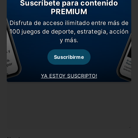
Suscríbete para contenido
PREMIUM
Flamengo golpeó primero y acaricia la gran final
Disfruta de acceso ilimitado entre más de
En esta nota:
100 juegos de deporte, estrategia, acción
#Copa Libertadores
#Corinthians
y más.
#Flamengo
#Noticia
Suscribirme
Comentarios
YA ESTOY SUSCRIPTO!
Dejá tu opinión acá!