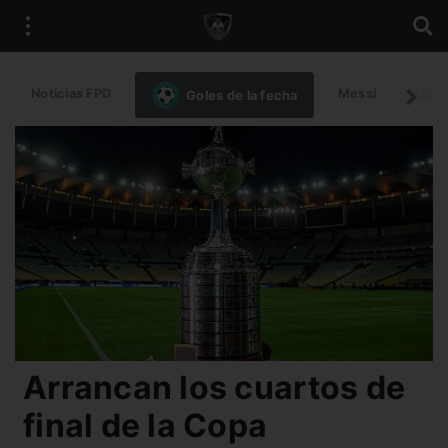
Noticias FPD
Messi
Intern
Goles de la fecha
Arrancan los cuartos de
final de la Copa