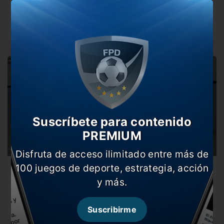
El Pincha recibirá esta noche a Corinthians por el
desquite de los…
Suscríbete para contenido
PREMIUM
Disfruta de acceso ilimitado entre más de
100 juegos de deporte, estrategia, acción
Estudiantes quiere dar otro golpe en Brasil
y más.
El Pincha visitará esta noche a Corinthians por la ida de
los…
Suscribirme