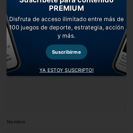
En esta nota:
PREMIUM
#Eliminatorias
#Juan Foyth
Disfruta de acceso ilimitado entre más de
#Lionel Scaloni
#Noticia
100 juegos de deporte, estrategia, acción
#Selección
#Villarreal
y más.
Comentarios
Suscribirme
Dejá tu opinión acá!
YA ESTOY SUSCRIPTO!
Nombre