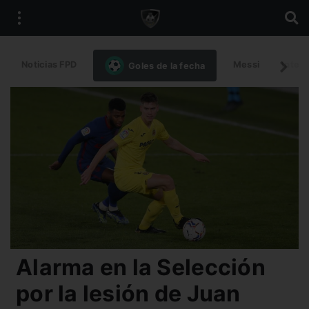
Noticias FPD
Messi
Intern
Goles de la fecha
Alarma en la Selección
por la lesión de Juan