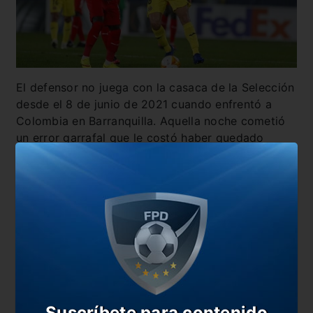
El defensor no juega con la casaca de la Selección
desde el 8 de junio de 2021 cuando enfrentó a
Colombia en Barranquilla. Aquella noche cometió
un error garrafal que le costó haber quedado
afuera de la nómina de la Copa América.
También te puede interesar
Todo confirmado: así va la Selección ante Bolivia
Cambios en el calendario de las Eliminatorias
Cónclave entre Scaloni y Chiqui Tapia en AFA
Otro lesionado más y van en la Selección
Suscríbete para contenido