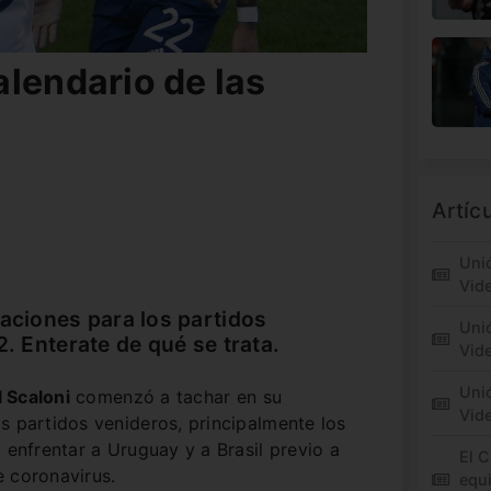
alendario de las
Artíc
Unió
Vid
caciones para los partidos
Unió
2. Enterate de qué se trata.
Vide
Unió
l Scaloni
comenzó a tachar en su
Vid
s partidos venideros, principalmente los
 enfrentar a Uruguay y a Brasil previo a
El C
e coronavirus.
equi