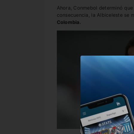
Ahora, Conmebol determinó que s
consecuencia, la Albiceleste se 
Colombia.