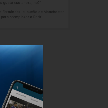
es gustó eso ahora, no?”
o Fernández, el sueño de Manchester
 para reemplazar a Rodri