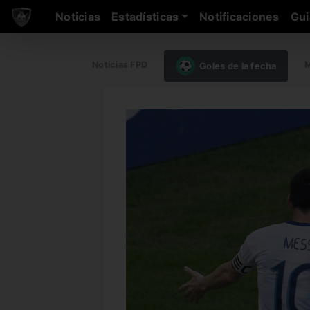
Noticias
Estadísticas
Notificaciones
Gui
Noticias FPD
M
Goles de la fecha