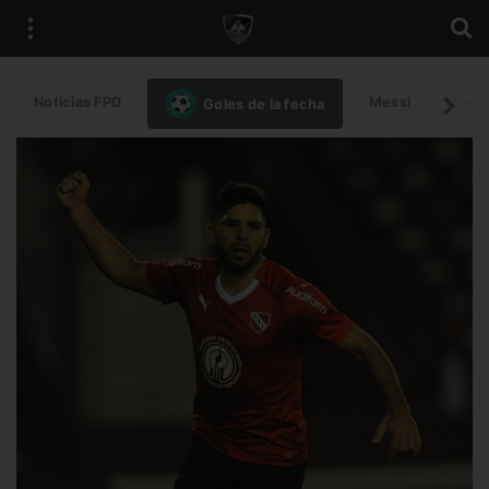
Noticias FPD
Messi
Intern
Goles de la fecha