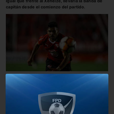
igual que frente al Xeneize, llevaría la banda de
capitán desde el comienzo del partido.
El entrenador planea dos modificaciones para ir a
la Paternal para buscar los tres puntos, en el
partido ante el Bicho que comenzará a las 19:20
horas. Gonzalo
Asís
ingresará como marcador de
punta izquierdo
por Lucas Rodríguez
, mientras
que
Lucas Romero regresa
a la formación