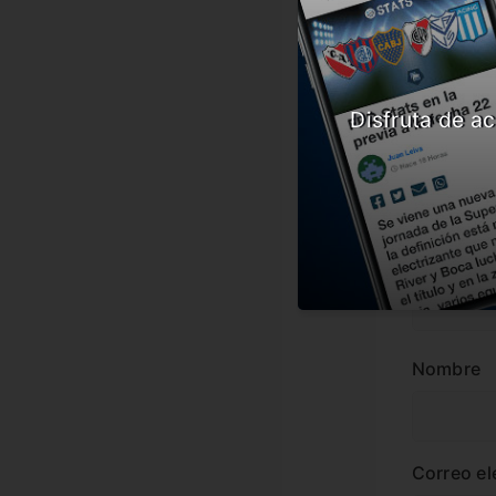
#Noticia
Comenta
Disfruta de ac
Dejá tu o
Nombre
Correo el