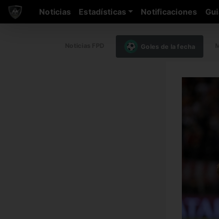
Noticias
Estadísticas
Notificaciones
Gui
Noticias FPD
M
Goles de la fecha