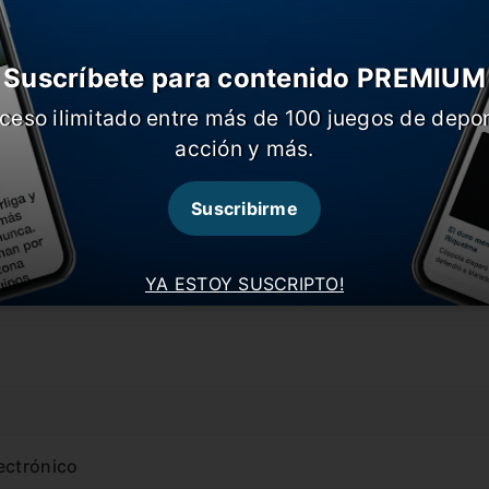
#River
Suscríbete para contenido PREMIUM
rios
ceso ilimitado entre más de 100 juegos de depor
pinión acá!
acción y más.
Suscribirme
YA ESTOY SUSCRIPTO!
ectrónico