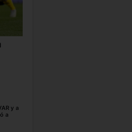
a
VAR y a
ó a