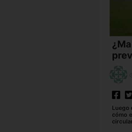
¿Man
prev
Luego 
cómo e
circul