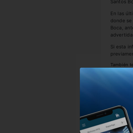
Santos Bo
En las úl
donde se 
Boca, ant
advertida
Si esta i
previamen
También te
Boca t
“Cuand
Tarde 
La sor
En esta no
#Boca