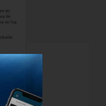
deo en
rea de
ma no fue
cobrada
r”