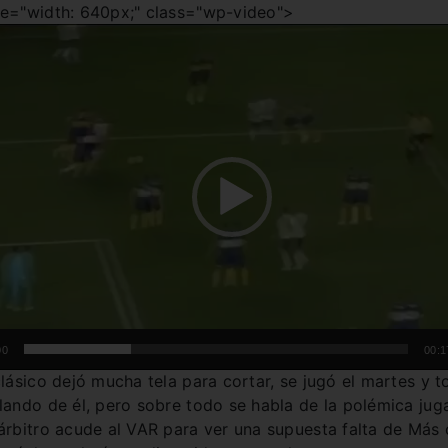
Reproductor
le="width: 640px;" class="wp-video">
de
video
00
00:1
clásico dejó mucha tela para cortar, se jugó el martes y t
lando de él, pero sobre todo se habla de la polémica jug
árbitro acude al VAR para ver una supuesta falta de Más 