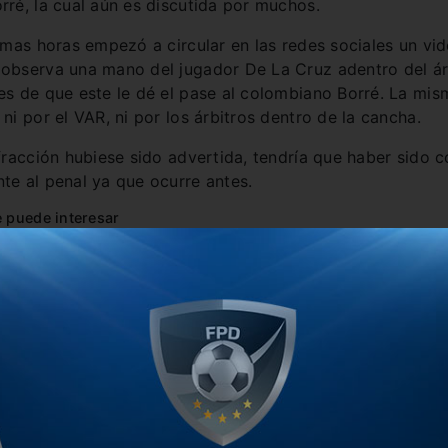
rré, la cual aún es discutida por muchos.
timas horas empezó a circular en las redes sociales un vi
observa una mano del jugador De La Cruz adentro del á
es de que este le dé el pase al colombiano Borré. La mis
 ni por el VAR, ni por los árbitros dentro de la cancha.
nfracción hubiese sido advertida, tendría que haber sido 
te al penal ya que ocurre antes.
 puede interesar
uvo su cena anual solidaria
o vino de China, Tevez ya era un ex jugador”
distendida para los jugadores de River
presiva sentencia del “Chicho” Serna: “el gran favorito es Rive
ta:
#Futboleras
#General