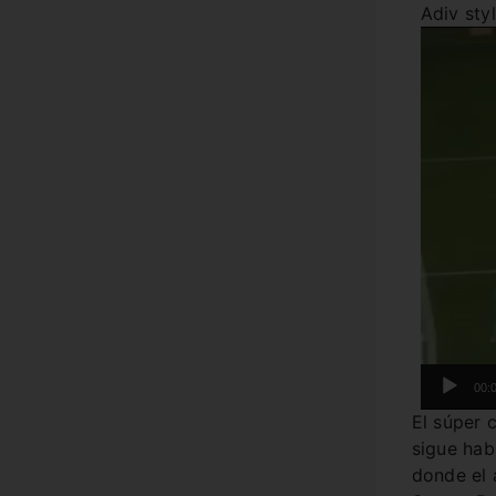
Adiv sty
00:
El súper 
sigue hab
donde el 