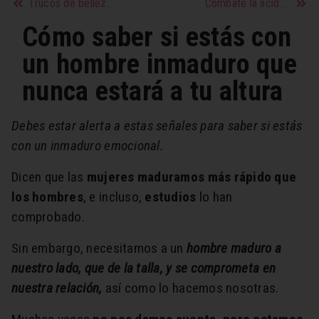
Trucos de belleza contra las ojeras y bolsas ¡Vence al cansancio de tu mirada!
Combate la acidez y la digestión lenta y pesada con estos alimentos, consejos ¡y una postura correcta!
Cómo saber si estás con
un hombre inmaduro que
nunca estará a tu altura
Debes estar alerta a estas señales para saber si estás
con un inmaduro emocional.
Dicen que las
mujeres maduramos más rápido que
los hombres
, e incluso,
estudios
lo han
comprobado.
Sin embargo, necesitamos a un
hombre maduro a
nuestro lado, que de la talla, y se comprometa en
nuestra relación,
así como lo hacemos nosotras.