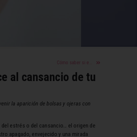
Cómo saber si estás con un hombre inmaduro que nunca estará a tu altura
ce al cansancio de tu
nir la aparición de bolsas y ojeras con
, del estrés o del cansancio… el origen de
stro apagado, envejecido y una mirada