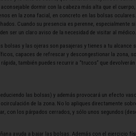
Es aconsejable dormir con la cabeza más alta que el cuerpo
enos en la zona facial, en concreto en las bolsas oculare
chados. Cuando su presencia es perenne, especialmente s
en ser un claro aviso de la necesidad de visitar al médico
as bolsas y las ojeras son pasajeras y tienes a tu alcance 
íficos, capaces de refrescar y descongestionar la zona, so
 rápida, también puedes recurrir a “trucos” que devolverán
 (reduciendo las bolsas) y además provocará un efecto vas
ocirculación de la zona. No lo apliques directamente sobre
lar, con los párpados cerrados, y sólo unos segundos (desc
añana ayuda a bajar las bolsas. Además con el ejercicio fí