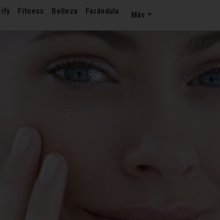
ify
Fitness
Belleza
Farándula
Más