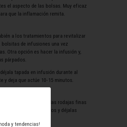
ntes el aspecto de las bolsas. Muy eficaz
ara que la inflamación remita.
bién a los tratamientos para revitalizar
s bolsitas de infusiones una vez
as. Otra opción es hacer la infusión y,
us párpados.
 déjala tapada en infusión durante al
te y deja que actúe 10-15 minutos.
En ambos casos, corta las rodajas finas
ócalas sobre los párpados y déjalas
moda y tendencias!