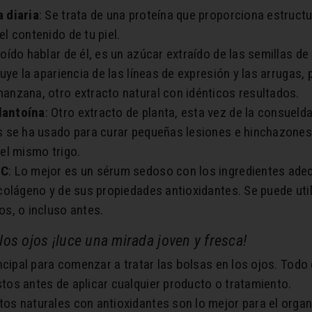
 diaria
: Se trata de una proteína que proporciona estructu
l contenido de tu piel.
s oído hablar de él, es un azúcar extraído de las semillas d
nuye la apariencia de las líneas de expresión y las arrugas
anzana, otro extracto natural con idénticos resultados.
lantoína
: Otro extracto de planta, esta vez de la consueld
 se ha usado para curar pequeñas lesiones e hinchazones d
el mismo trigo.
 C
: Lo mejor es un sérum sedoso con los ingredientes ade
colágeno y de sus propiedades antioxidantes. Se puede util
s, o incluso antes.
los ojos ¡luce una mirada joven y fresca!
incipal para comenzar a tratar las bolsas en los ojos. Tod
tos antes de aplicar cualquier producto o tratamiento.
tos naturales con antioxidantes son lo mejor para el organi