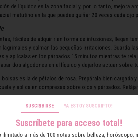
ión de líquidos en la zona facial y, por lo tanto, mejora a
facial matutino en la que puedes guiñar 20 veces cada ojo p
de
as, fáciles de adquirir en forma de infusiones, llegan tam
n lagrimales y calman las pequeñas irritaciones. Guarda la
ías y aplícalas en los párpados 15 minutos mientras te relaj
apar dos algodones en el líquido y dejarlos actuar sobre t
s bolsas es la de pétalos de rosa. Prepárala bien cargada y
uela y aplica en compresas sobre ojos y párpados. Relája
SUSCRIBIRSE
YA ESTOY SUSCRIPTO!
a de refrescar y disminuir la hinchazón de los párpados. 
or sumergidas previamente unos minutos en leche fría. Col
Suscríbete para acceso total!
o ilimitado a más de 100 notas sobre belleza, horóscopo, 