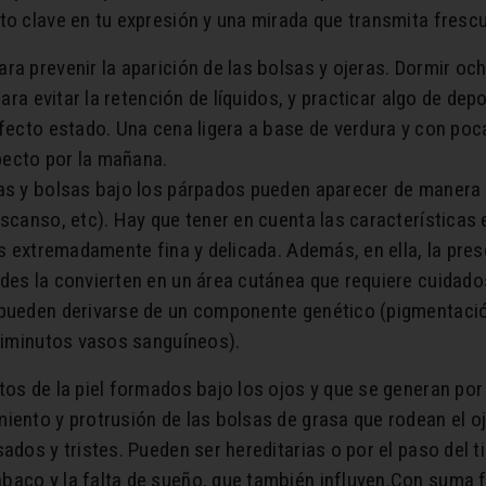
o clave en tu expresión y una mirada que transmita frescur
ra prevenir la aparición de las bolsas y ojeras. Dormir oc
 para evitar la retención de líquidos, y practicar algo de d
rfecto estado. Una cena ligera a base de verdura y con po
specto por la mañana.
ras y bolsas bajo los párpados pueden aparecer de manera
escanso, etc). Hay que tener en cuenta las características
 es extremadamente fina y delicada. Además, en ella, la pr
des la convierten en un área cutánea que requiere cuidado
pueden derivarse de un componente genético (pigmentación 
 diminutos vasos sanguíneos).
tos de la piel formados bajo los ojos y que se generan por 
iento y protrusión de las bolsas de grasa que rodean el o
sados y tristes. Pueden ser hereditarias o por el paso del 
aco y la falta de sueño, que también influyen.Con suma f