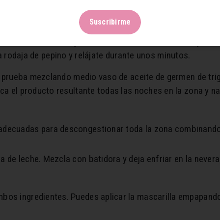
una solución casera muy eficaz para descansar los ojos, il
Suscribirme
a un par de rodajas de pepino fresco.
a en la zona de las ojeras efectuando un suave masaje.
 rodaja de pepino y relájate durante unos minutos.
as, prueba mezclando medio vaso de aceite de germen de tr
ica el producto resultante todas las noches en la zona y n
adecuadas para descongestionar toda la zona combinando
de leche. Mezcla con batidora y deja enfriar en la nevera 
bos ingredientes. Puedes aplicar la mascarilla empapando