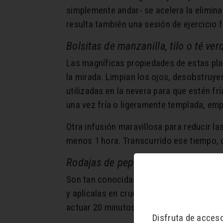
simplemente andar- se acelera la eliminac
resulta también una sesión de ejercicio 
Bolsitas de manzanilla, tilo o té ver
Las magníficas propiedades de estas plant
la mirada. Limpian los ojos, desobstruye
utilizadas en la nevera para que estén fr
una vez fría o ligeramente templada, emp
Otra infusión maravillosa para reducir la
menos 1 hora. Transcurrido ese tiempo, c
Rodajas de pepino o patata
Son tan conocidas como eficaces a la hor
y aplícalas en crudo, sin cáscaras y mej
actuar 20 minutos.
Disfruta de acces