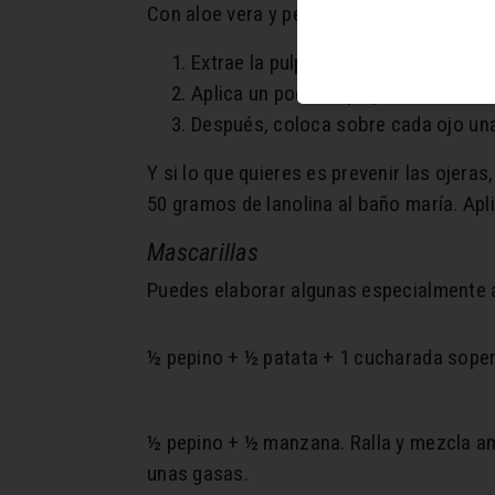
Con aloe vera y pepino podrás conseguir 
Extrae la pulpa del aloe vera y cort
Aplica un poco de pulpa de aloe ver
Después, coloca sobre cada ojo una
Y si lo que quieres es prevenir las ojer
50 gramos de lanolina al baño maría. Apl
Mascarillas
Puedes elaborar algunas especialmente 
½ pepino + ½ patata + 1 cucharada sopera 
½ pepino + ½ manzana. Ralla y mezcla am
unas gasas.