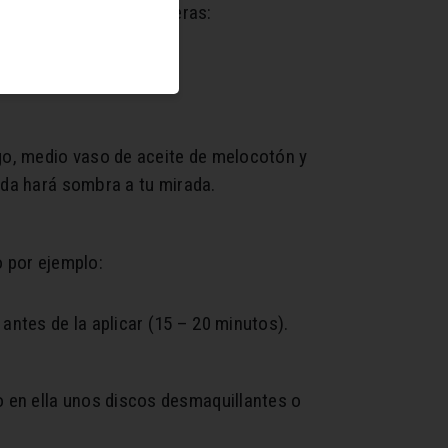
uminar y reducir las ojeras:
igo, medio vaso de aceite de melocotón y
ada hará sombra a tu mirada.
 por ejemplo:
antes de la aplicar (15 – 20 minutos).
 en ella unos discos desmaquillantes o