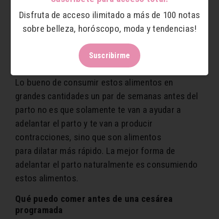
También es recomendable consumir suficiente
Disfruta de acceso ilimitado a más de 100 notas
chocolate, si quieres adelantar de tu parto de
sobre belleza, horóscopo, moda y tendencias!
manera natural comer chocolate en grandes
cantidades mientras caminas es una buena
Suscribirme
alternativa.
Lo bueno de consumir estos alimentos en
grandes cantidades un par de semanas antes del
parto no es que solamente te van a ayudar a
adelantar el parto y te van a producir
contracciones, sino que son alimentos
para dilatar más rápido. La mejor forma de
adelantar el parto naturalmente es consumiendo
estos alimentos.
Qué puedo comer antes de una cesárea
programada