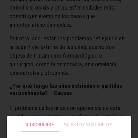
onicolisis, onixis y otras enfermedades más;
constituyen ejemplos los casos que
ameritan atención médica.
Por otro lado, están los problemas reflejados en
la superficie externa de las uñas, que no son
objeto de tratamiento farmacológico o
quirúrgico, como la onicofagia, onicomalacia,
onicoatrofia y otros más.
¿Por qué tengo las uñas estriadas o partidas
verticalmente? – Causas
El problema de las uñas con apariencia de estar
partidas verticalmente o con forma de estrías se
SUSCRIBIRSE
YA ESTOY SUSCRIPTO!
puede apreciar con mucha incidencia en
pacientes que ya entraron a la senectud. Sin