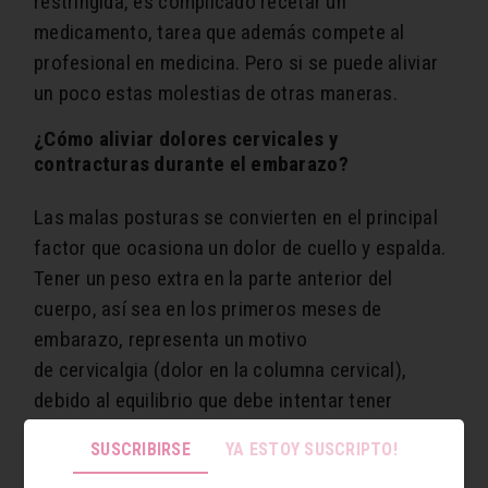
restringida, es complicado recetar un
medicamento, tarea que además compete al
profesional en medicina. Pero si se puede aliviar
un poco estas molestias de otras maneras.
¿Cómo aliviar dolores cervicales y
contracturas durante el embarazo?
Las malas posturas se convierten en el principal
factor que ocasiona un dolor de cuello y espalda.
Tener un peso extra en la parte anterior del
cuerpo, así sea en los primeros meses de
embarazo, representa un motivo
de cervicalgia (dolor en la columna cervical),
debido al equilibrio que debe intentar tener
al aumentar el tamaño de la barriga.
SUSCRIBIRSE
YA ESTOY SUSCRIPTO!
El dolor de espalda alta, de hombros y del cuello