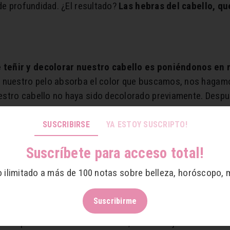
 de profundidad. ¿El resultado?
Las hebras del cabello, qu
 teñir y decolorar nuestro cabello es poniéndonos en 
 nuestro pelo absorba el color que buscamos, nos hagamos
estro cabello no haya sido decolorado previamente. Despu
inte.
Eso sí, es recomendable que, una vez terminado el tr
lo puede verse débil, sin brillo y demasiado frágil.
SUSCRIBIRSE
YA ESTOY SUSCRIPTO!
Suscríbete para acceso total!
uieran aventurarse a
decolorarse el pelo en casa,
sabemos
o ilimitado a más de 100 notas sobre belleza, horóscopo, 
n primer lugar, deberás “blanquear” tu cabello. ¿Cómo? Con
 disuelven en el interior del cabello y extraen el color
Suscribirme
de tu pelo las moléculas de color, veas reflejos amarillos