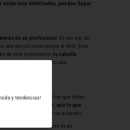
e están muy debilitadas, pueden llegar
manos de un profesional
. De ser así, es
 una decoloración previa al tinte. Este
és de este tratamiento,
tu cabello
atamiento, se lleve a cabo una
 cuáles son los productos que debes
moda y tendencias!
 un producto decolorante
, que lo que
.
Después, se retiran con un aclarado.
. Lo que necesitas entonces es un