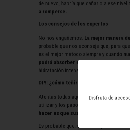
de nuevo, habría que dañarlo a ese nivel
a romperse.
Los consejos de los expertos
No nos engañemos.
La mejor manera de
probable que nos aconseje que, para que
es el mejor método siempre y cuando nu
podrá absorber el color de cualquier t
hidratación intensa. De lo contrario, el pe
DIY: ¿cómo teñirnos el pelo en casa?
Atentas todas aquellas y aquellos que q
Disfruta de acces
utilizar y los pasos que debes seguir. E
hacer es que sus moléculas de color se
Es probable que, una vez hayas extraído 