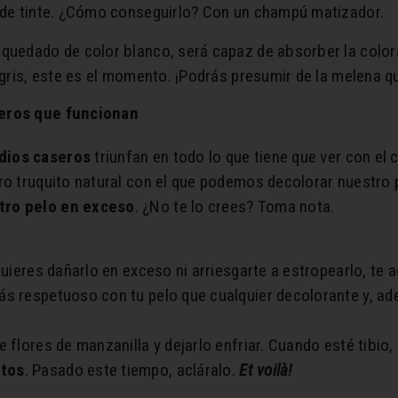
s de tinte. ¿Cómo conseguirlo? Con un champú matizador.
quedado de color blanco, será capaz de absorber la colora
 gris, este es el momento. ¡Podrás presumir de la melena q
seros que funcionan
dios caseros
triunfan en todo lo que tiene que ver con el c
ro truquito natural con el que podemos decolorar nuestro 
tro pelo en exceso
. ¿No te lo crees? Toma nota.
 quieres dañarlo en exceso ni arriesgarte a estropearlo, t
ás respetuoso con tu pelo que cualquier decolorante y, a
 flores de manzanilla y dejarlo enfriar. Cuando esté tibio,
utos
. Pasado este tiempo, acláralo.
Et voilà!