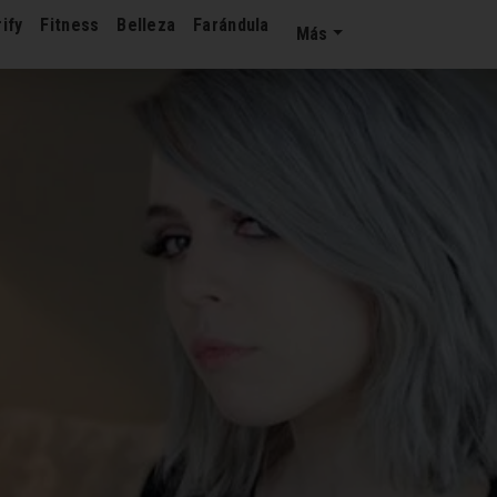
ify
Fitness
Belleza
Farándula
Más