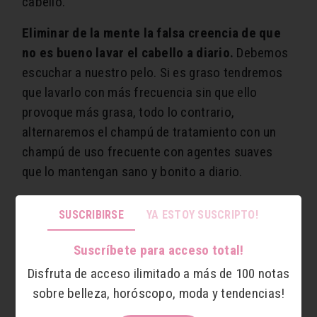
cabello.
Eliminar de la mente la falsa creencia de que
no es bueno lavar el cabello a diario.
Debemos
escuchar a nuestro pelo. Si es graso tendremos
que lavarlo con más frecuencia sin que ello
provoque más grasa, todo lo contrario,
alternaremos el champú de tratamiento con un
champú de uso frecuente con agentes suaves
que lo mantengan sano y bonito a diario.
Mantener el cuero cabelludo libre de residuos,
SUSCRIBIRSE
YA ESTOY SUSCRIPTO!
polución o exceso de grasa.
La mejor manera de
que nuestro cabello sea receptivo a cualquier
Suscríbete para acceso total!
tratamiento es que esté lo más limpio posible. De
Disfruta de acceso ilimitado a más de 100 notas
esta forma el cabello será más agradecido y el
sobre belleza, horóscopo, moda y tendencias!
shampoo o tratamiento que utilicemos será más