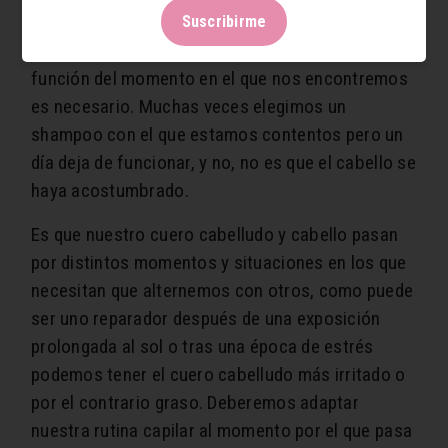
efectivo.
Suscribirme
El pelo no se acostumbra.
Alternar shampoo en
función del momento en el que nos encontremos
es necesario. Muchas veces elegimos un
shampoo con el que estamos contentos pero un
día deja de funcionar, y no, no es que el cabello se
haya acostumbrado.
Es que nuestro cuero cabelludo y cabello pasan
por distintos momentos y situaciones en los que
necesitan que alternemos con otros, como puede
ser uno reparador después de una exposición
prolongada al sol o tras una época de estrés
podemos tener el cuero cabelludo más irritado o
por el contrario graso. Deberemos adaptar
nuestra rutina capilar al momento por el que pasa