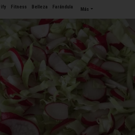
ify
Fitness
Belleza
Farándula
Más