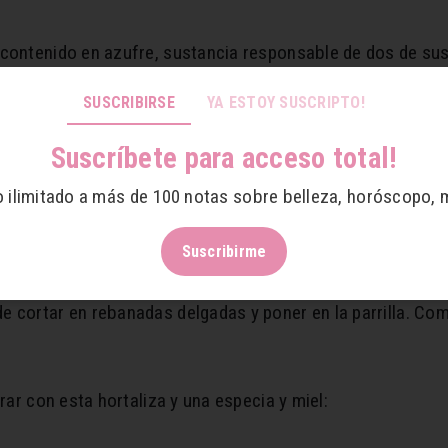
 contenido en azufre, sustancia responsable de dos de su
fortalece el sistema inmunológico, gracias a su aporte de vi
SUSCRIBIRSE
YA ESTOY SUSCRIPTO!
Suscríbete para acceso total!
egetales, hacelo con aquellos que tengan una textura simi
o ilimitado a más de 100 notas sobre belleza, horóscopo, 
 el horno.
on son las variedades que más se utilizan para saltear. Para
Suscribirme
e cortar en rebanadas delgadas y poner en la parrilla. Co
rar con esta hortaliza y una especia y miel: