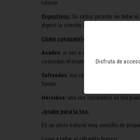
cáncer.
Digestivos:
Su sabor picante se debe al
digerir la comida (son ricos en fibra) y 
Cómo consumirlos
:
Asados
: si vas a mezclarlos con otros v
Disfruta de acces
coinciden el mismo tiempo de cocción en
Salteados
: los rábanos negros y los daik
fondo.
Hervidos
: una vez cocinados se los pued
Jarabe para la tos:
Es un alivio natural muy sencillo de prepa
Lavar y rallar el rábanito fresco.