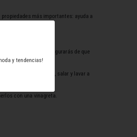
s propiedades más importantes: ayuda a
tamina C.
lar. De este modo, te asegurarás de que
moda y tendencias!
 bajar su acidez, pelar, salar y lavar a
merlos con una vinagreta.