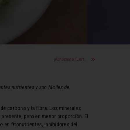
¡Abrázame fuerte! Los tipos de abrazos y la importancia para la salud
ntes nutrientes y son fáciles de
s de carbono y la fibra. Los minerales
á presente, pero en menor proporción. El
o en fitonutrientes, inhibidores del