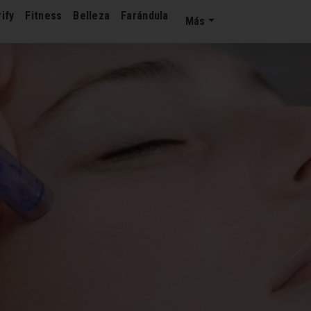
ify
Fitness
Belleza
Farándula
Más