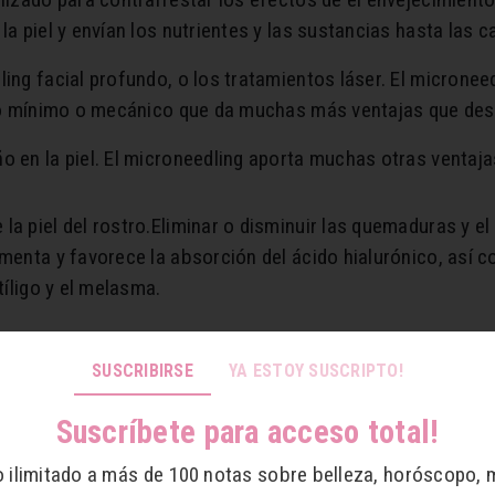
la piel y envían los nutrientes y las sustancias hasta las
ing facial profundo, o los tratamientos láser. El micronee
daño mínimo o mecánico que da muchas más ventajas que des
o en la piel. El microneedling aporta muchas otras ventaj
a piel del rostro.
Eliminar o disminuir las quemaduras y el
menta y favorece la absorción del ácido hialurónico, así c
tíligo y el melasma.
o del microneedling? Pues la verdad es un procedimiento q
SUSCRIBIRSE
YA ESTOY SUSCRIPTO!
lajarte.
Suscríbete para acceso total!
 y profunda del rostro.
plicando diferentes vitaminas y ácido hialurónico. Y se da
o ilimitado a más de 100 notas sobre belleza, horóscopo, 