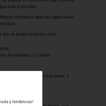
 capas más profundas.
dling no maltrata ni daña las capas sanas
ventajas.
as que se puede visualizar como:
 acné.
omo de vitaminas C y retinol.
ue es más sencillo de lo que suena. Y
 un masaje.
moda y tendencias!