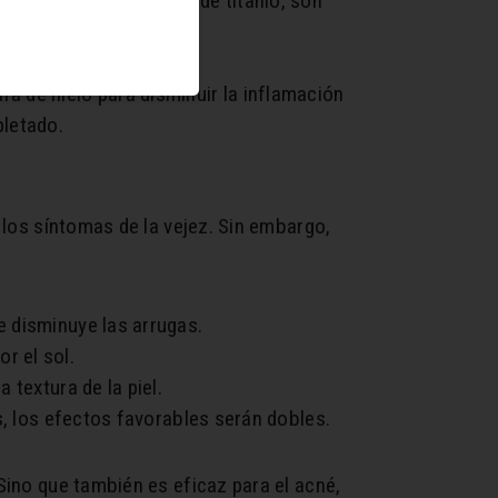
o, las pequeñas agujas de titanio, son
idad.
ara de hielo para disminuir la inflamación
pletado.
r los síntomas de la vejez. Sin embargo,
e disminuye las arrugas.
r el sol.
 textura de la piel.
s, los efectos favorables serán dobles.
 Sino que también es eficaz para el acné,