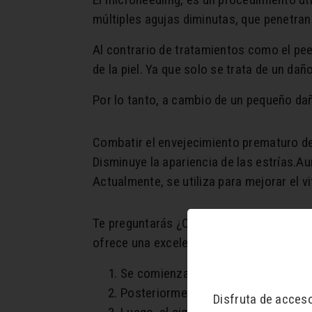
múltiples agujas diminutas, que penetran 
Al contrario de tratamientos como el peel
de la piel. Ya que solo se trata de un 
Por lo tanto, a cambio de un pequeño dañ
Combatir el envejecimiento prematuro de l
Disminuye la apariencia de las estrías.
Au
Actualmente, se utiliza para mejorar el vi
Te preguntarás ¿Cómo es el procedimient
ofrece una excelente oportunidad para re
Se comienza con una limpieza total
Posteriormente, se prepara la piel a
Disfruta de acces