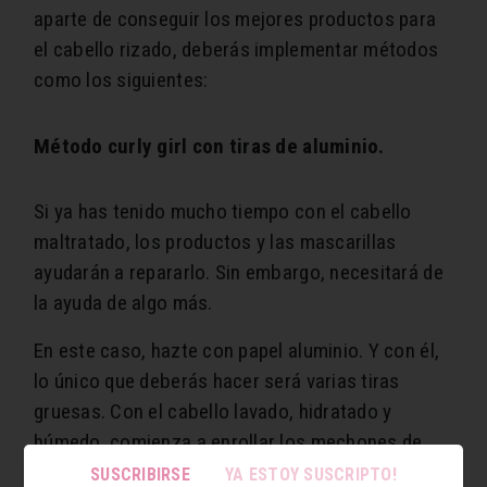
aparte de conseguir los mejores productos para
el cabello rizado, deberás implementar métodos
como los siguientes:
Método curly girl con tiras de aluminio.
Si ya has tenido mucho tiempo con el cabello
maltratado, los productos y las mascarillas
ayudarán a repararlo. Sin embargo, necesitará de
la ayuda de algo más.
En este caso, hazte con papel aluminio. Y con él,
lo único que deberás hacer será varias tiras
gruesas. Con el cabello lavado, hidratado y
húmedo, comienza a enrollar los mechones de
cabello en las tiras de aluminio. Mientras más
SUSCRIBIRSE
YA ESTOY SUSCRIPTO!