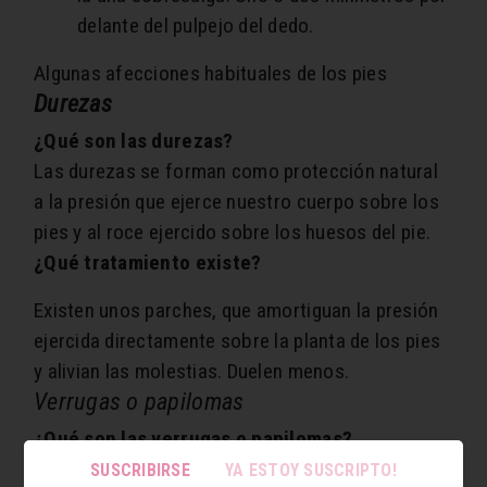
delante del pulpejo del dedo.
Algunas afecciones habituales de los pies
Durezas
¿Qué son las durezas?
Las durezas se forman como protección natural
a la presión que ejerce nuestro cuerpo sobre los
pies y al roce ejercido sobre los huesos del pie.
¿Qué tratamiento existe?
Existen unos parches, que amortiguan la presión
ejercida directamente sobre la planta de los pies
y alivian las molestias. Duelen menos.
Verrugas o papilomas
¿Qué son las verrugas o papilomas?
Las verrugas o papilomas son protuberancias de
SUSCRIBIRSE
YA ESTOY SUSCRIPTO!