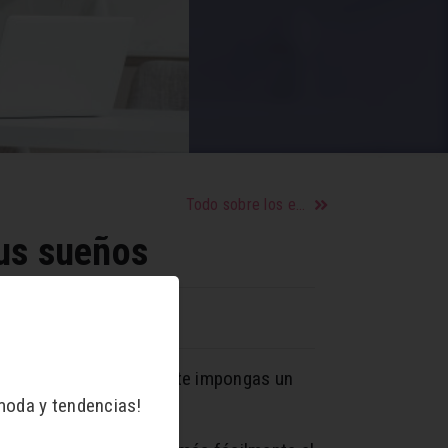
Todo sobre los ejercicios GAP
tus sueños
falta, por lo tanto, que te impongas un
moda y tendencias!
 recordatorio).