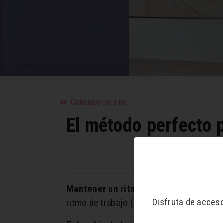
Consejos para reducir visiblemente tus poros
El método perfecto 
Mantener un ritmo:
buscar trabajo requi
Disfruta de acces
ritmo de trabajo (escritura de tus carta