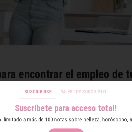
para encontrar el empleo de 
SUSCRIBIRSE
YA ESTOY SUSCRIPTO!
Los mejores consejos para buscar trabajo
Suscríbete para acceso total!
ere que le dediques varias horas durante la jornada. Hace 
o ilimitado a más de 100 notas sobre belleza, horóscopo, 
s de motivación, establecimiento de contactos telefónicos,