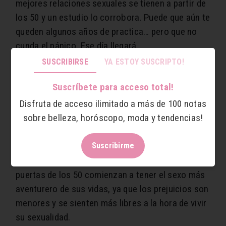
mejores relaciones sexuales se tienen a partir de
los 50 y un estudio lo corrobora. Puede que aún te
queden algunos años de practica… pero que no
cunda el pánico. Ese día llegará.
SUSCRIBIRSE
YA ESTOY SUSCRIPTO!
Según un estudio realizado por la aplicación de
citas OurTime, un 57,1% de los solteros que
Suscríbete para acceso total!
pertenecen a la generación ‘Silver’ se sienten
Disfruta de acceso ilimitado a más de 100 notas
sexys, ya que han tenido más tiempo de conocer
sobre belleza, horóscopo, moda y tendencias!
su cuerpo, aceptarlo y sentirse orgullosos de él.
¡Fuera complejos y arriba el autoestima!
Suscribirme
Los llamados ‘singles’ a medida que entran a la
puertas de los 50 comienzan a tener el sexo más
aventurero de sus vidas, ya que los prejuicios son
menores y se sienten más libres a la hora de vivir
su sexualidad.