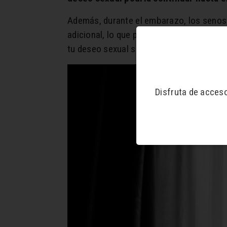
Además, durante el embarazo, los senos 
adicional, lo que puede llevar a tener r
tu deseo sexual se encienda bastante.
Disfruta de acces