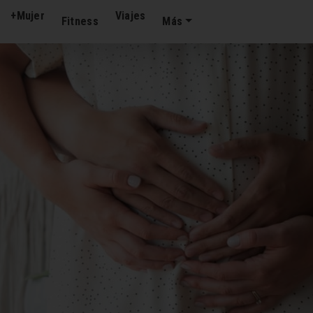
+Mujer
Viajes
Fitness
Más