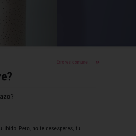
Errores comunes en el lavado del cabello que pueden debilitarlo
ye?
razo?
u libido. Pero, no te desesperes, tu