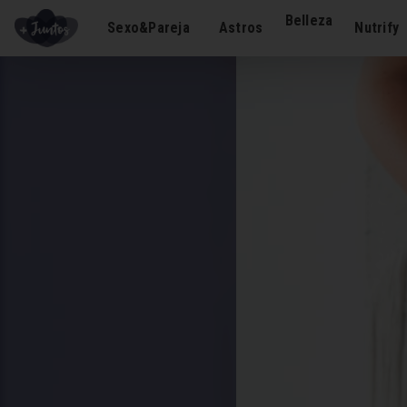
Belleza
Sexo&Pareja
Astros
Nutrify