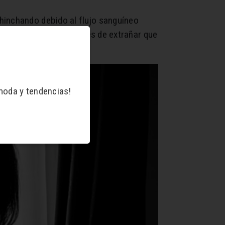
hinchando debido al flujo sanguíneo
de la sensibilidad, no es de extrañar que
moda y tendencias!