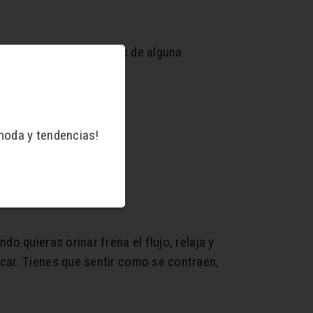
ción postparto, secuelas de alguna
moda y tendencias!
do quieras orinar frena el flujo, relaja y
car. Tienes que sentir como se contraen,