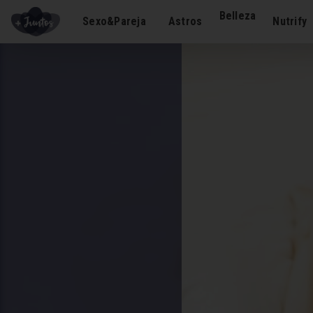
Belleza
Sexo&Pareja
Astros
Nutrify