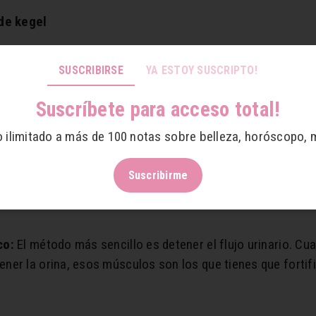
 de kegel
roblemas de incontinencia urinaria por la edad, recupera
SUSCRIBIRSE
YA ESTOY SUSCRIPTO!
ios al practicarlos como:
a el orgasmo.
Suscríbete para acceso total!
urar la misma.
o ilimitado a más de 100 notas sobre belleza, horóscopo, 
ico.
Suscribirme
vagina.
co:
El método más sencillo es detener el flujo urinario. Cuan
er la orina, esos músculos son los que tienes que fortifi