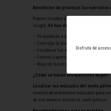
Beneficios de practicar los ejercicios
Fueron creados para mujeres que tenían p
cirugía.
Se han descubierto más benefic
– Te ayudarán a obtener resistencia par
– Controlar la erección y cuánto puede d
Disfruta de acces
– Fortalecer los músculos del suelo pélv
– Control y apertura de la vejiga.
– Mejoran la circulación sanguínea de la 
¿Cómo se hacen los ejercicios kegel?
Localizar los músculos del suelo pélvi
contrae determinados músculos para reten
de esa manera sientes el suelo pélvico.
Recomendaciones para su práctica