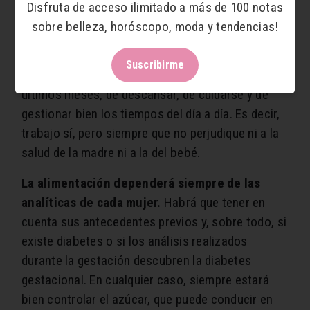
Disfruta de acceso ilimitado a más de 100 notas
están siendo señaladas en los últimos años: el
sobre belleza, horóscopo, moda y tendencias!
estrés, la mala alimentación y la contaminación.
Sobre el primero ya venimos advirtiendo a las
Suscribirme
embarazadas de la necesidad, sobre todo en los
últimos meses, de descansar, de cuidarse y de
gestionar bien los tiempos del día a día. Es decir,
trabajo sí, pero siempre que no perjudique ni a la
salud de la madre ni a la del bebé.
La alimentación dependerá siempre de las
analíticas de cada mujer.
Habrá que tener en
cuenta sus antecedentes previos y, sobre todo, si
existe diabetes o si los análisis realizados
durante la gestación descubren la diabetes
gestacional. En cualquier caso, siempre estará
bien controlar el azúcar, que puede conducir en