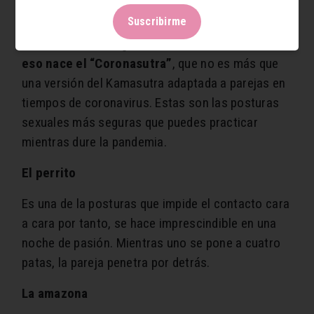
Suscribirme
En el caso de que haya convivencia, se puede, al
menos, cambiar algunas de las costumbres.
Para
eso nace el “Coronasutra”
, que no es más que
una versión del Kamasutra adaptada a parejas en
tiempos de coronavirus. Estas son las posturas
sexuales más seguras que puedes practicar
mientras dure la pandemia.
El perrito
Es una de la posturas que impide el contacto cara
a cara por tanto, se hace imprescindible en una
noche de pasión. Mientras uno se pone a cuatro
patas, la pareja penetra por detrás.
La amazona