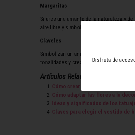
Margaritas
Si eres una amante de la naturaleza y de
aire libre y simboliza la inocencia y los
Claveles
Simbolizan un amor intenso y leal. Perfe
Disfruta de acces
tonalidades y crear la combinación ideal,
Artículos Relacionados:
Cómo crear tu look de novia con 
Cómo adaptar las flores a la deco
Ideas y significados de los tatua
Claves para elegir el vestido de 