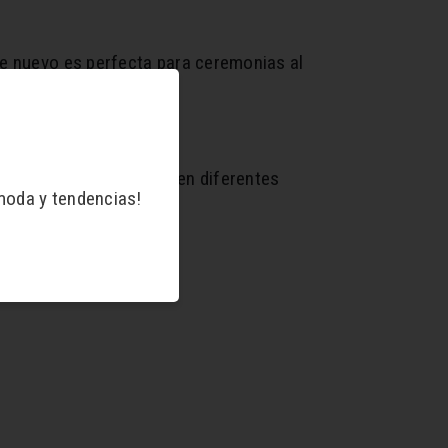
De nuevo es perfecta para ceremonias al
nte. Las podrás elegir en diferentes
moda y tendencias!