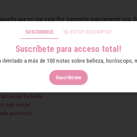
 aquello que es real esta flor transmite exactamente eso. 
 sentimientos más sinceros.
SUSCRIBIRSE
YA ESTOY SUSCRIPTO!
Suscríbete para acceso total!
cto para las novias más decididas que buscan un ramo pote
o ilimitado a más de 100 notas sobre belleza, horóscopo, 
 ¡son muy versátiles!
Suscribirme
pantalón
ración de tu boda
jes con rosas
boda perfecto