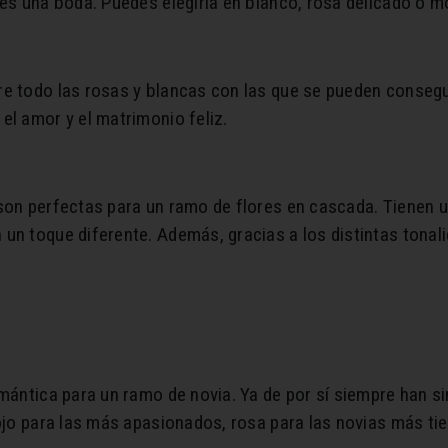
 es una boda. Puedes elegirla en blanco, rosa delicado o m
re todo las rosas y blancas con las que se pueden conseg
el amor y el matrimonio feliz.
son perfectas para un ramo de flores en cascada. Tienen u
 un toque diferente. Además, gracias a los distintas tona
omántica para un ramo de novia. Ya de por sí siempre han s
rojo para las más apasionados, rosa para las novias más ti