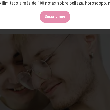
o ilimitado a más de 100 notas sobre belleza, horóscopo, 
Suscribirme
il en los hombres. Una de ellas es causada por exceso d
s que desembocan en esta deficiencia sexual.