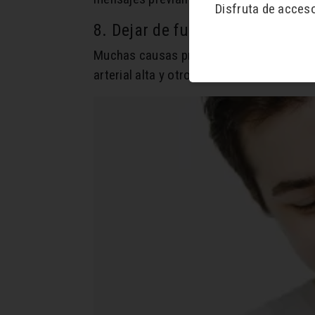
Disfruta de acces
8. Dejar de fumar
Muchas causas provocan disfunción eréct
arterial alta y otros problemas cardíaco