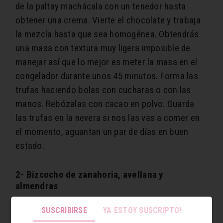
de la paltay machácala con un tenedor hasta
obtener una crema. Vierte el chocolate y trabaja
la mezcla hasta que sea homogénea. Obtendrás
una masa con textura muy ligera imposible de
manejar así que lo mejor es meter la masa en el
congelador durante unos 45 minutos. Forma las
trufas haciendo bolas con cucharas o con las
manos. Rebózalas con cacao en polvo. Guarda
las trufas en la nevera si nos las vas a comer en
el momento, aguantan un par de días en buen
estado.
2- Bizcocho de zanahoria, avellana y
almendras
SUSCRIBIRSE
YA ESTOY SUSCRIPTO!
Ingredientes
. 240 g de zanahoria rallada fina, 2