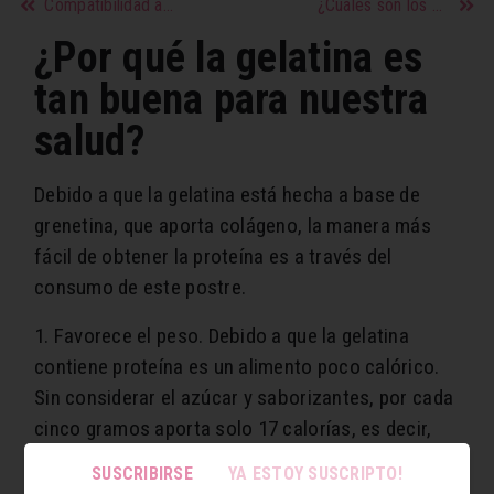
Compatibilidad amorosa de los signos
¿Cuáles son los beneficios y propiedades del jengibre?
¿Por qué la gelatina es
tan buena para nuestra
salud?
Debido a que la gelatina está hecha a base de
grenetina, que aporta colágeno, la manera más
fácil de obtener la proteína es a través del
consumo de este postre.
1. Favorece el peso. Debido a que la gelatina
contiene proteína es un alimento poco calórico.
Sin considerar el azúcar y saborizantes, por cada
cinco gramos aporta solo 17 calorías, es decir,
alrededor de 60 calorías por un litro.
SUSCRIBIRSE
YA ESTOY SUSCRIPTO!
2. Favorece la piel. El consumo constate de