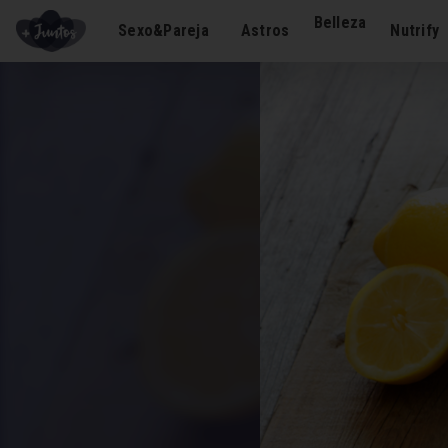
Belleza
Sexo&Pareja
Astros
Nutrify