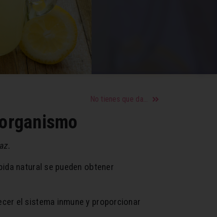
No tienes que dar explicaciones a nadie por estar soltera y disfrutar tu vida como quieres
l organismo
az.
bida natural se pueden obtener
ecer el sistema inmune y proporcionar