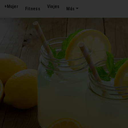
+Mujer
Viajes
Fitness
Más