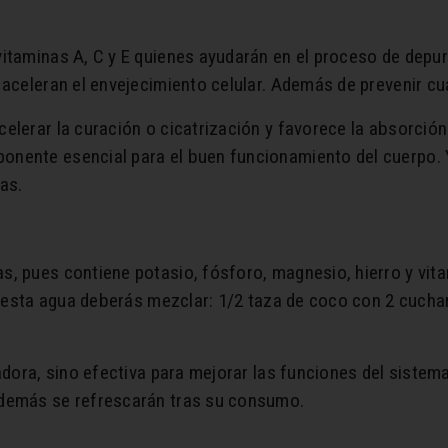
vitaminas A, C y E quienes ayudarán en el proceso de depu
 aceleran el envejecimiento celular. Además de prevenir cua
elerar la curación o cicatrización y favorece la absorción
nente esencial para el buen funcionamiento del cuerpo. 
as.
, pues contiene potasio, fósforo, magnesio, hierro y vitam
on esta agua deberás mezclar: 1/2 taza de coco con 2 cuch
adora, sino efectiva para mejorar las funciones del sistem
además se refrescarán tras su consumo.