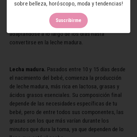
sobre belleza, horóscopo, moda y tendencias!
proteínas, pero una mayor cantidad de
componentes esenciales como el calcio, los
Suscribirme
ácidos grasos o la lactosa. Su composición va
adaptándose a lo largo de los días hasta
convertirse en la leche madura.
Lecha madura.
Pasados entre 10 y 15 días desde
el nacimiento del bebé, comienza la producción
de leche madura, más rica en lactosa, grasas y
ácidos grasos esenciales. Su composición final
depende de las necesidades específicas de tu
bebé, pero de entre todos sus componentes, las
grasas son los que más varían durante los
minutos que dura la toma, ya que dependen de lo