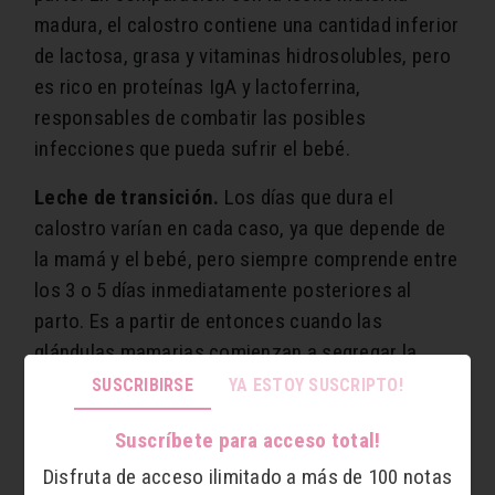
madura, el calostro contiene una cantidad inferior
de lactosa, grasa y vitaminas hidrosolubles, pero
es rico en proteínas IgA y lactoferrina,
responsables de combatir las posibles
infecciones que pueda sufrir el bebé.
Leche de transición.
Los días que dura el
calostro varían en cada caso, ya que depende de
la mamá y el bebé, pero siempre comprende entre
los 3 o 5 días inmediatamente posteriores al
parto. Es a partir de entonces cuando las
glándulas mamarias comienzan a segregar la
leche de transición, un proceso que se denomina
SUSCRIBIRSE
YA ESTOY SUSCRIPTO!
comúnmente “la subida de la leche”.
Suscríbete para acceso total!
Este tipo de leche,
que en comparación con el
Disfruta de acceso ilimitado a más de 100 notas
calostro es mucho más abundant
e, tiene menos