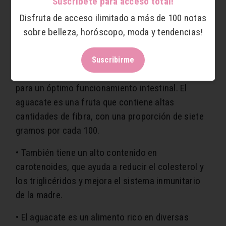
Suscríbete para acceso total!
antiinflamatorio y autoinmune, y ayudan en la
Disfruta de acceso ilimitado a más de 100 notas
prevención de problemas vasculares.
sobre belleza, horóscopo, moda y tendencias!
• Durante el embarazo suelen ser frecuentes los
episodios de estreñimiento, por lo que se
Suscribirme
recomienda consumir 30 gramos diarios de fibra
para un óptimo funcionamiento intestinal. El
aguacate es una fruta que contiene altas
cantidades de fibra, con una proporción de siete
gramos por cada 100.
• También tiene un alto contenido en
carotenoides, que ayuda a reducir el colesterol y
los triglicéridos y mejora el sistema inmunitario
de la madre.
• El aguacate es un alimento rico en diversas