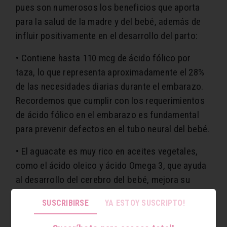
pues son numerosos los beneficios que aporta
para la salud de la madre y del bebé, además de
influir positivamente en el desarrollo del parto:
• Contiene hasta 110 mcg de ácido fólico por
taza, lo que representa aproximadamente el 28%
de las necesidades diarias durante el embarazo.
Recordemos que cumplir con los requerimientos
de ácido fólico en el embarazo es fundamental
para prevenir defectos en el tubo neural del bebé.
• El aguacate es muy rico en aceites vegetales,
como el ácido oleico y ácido Omega 3, que ayuda
al desarrollo del cerebro del bebé, mejora su
función cognitiva y neurológica y ayuda en el
SUSCRIBIRSE
YA ESTOY SUSCRIPTO!
desarrollo del sistema nervioso. Para la madre,
los ácidos Omega 3 tienen un efecto