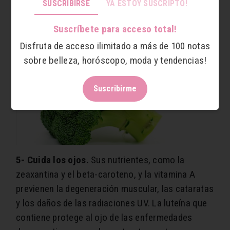
fuertes, dado su contenido de calcio, fósforo,
SUSCRIBIRSE
YA ESTOY SUSCRIPTO!
magnesio y zinc.
Suscríbete para acceso total!
Disfruta de acceso ilimitado a más de 100 notas
sobre belleza, horóscopo, moda y tendencias!
Suscribirme
5- Cuida los ojos.
Sus nutrientes, como la
zeaxantina y el beta-caroteno, y la vitamina A
previenen la degeneración muscular, las cataratas
y los daños de las radiaciones UV. La luteína que
contiene protege al ojo de las enfermedades