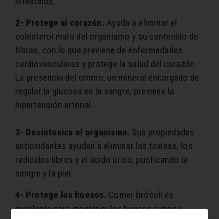
intestinos.
2- Protege al corazón.
Ayuda a eliminar el
colesterol malo del organismo y su contenido de
fibras, con lo que previene de enfermedades
cardiovasculares y protege la salud del corazón.
La presencia del cromo, un mineral encargado de
regular la glucosa en la sangre, previene la
hipertensión arterial.
3- Desintoxica el organismo.
Sus propiedades
antioxidantes ayudan a eliminar las toxinas, los
radicales libres y el ácido úrico, purificando la
sangre y la piel.
4- Protege los huesos.
Comer brócoli es
excelente para mantener los huesos sanos y